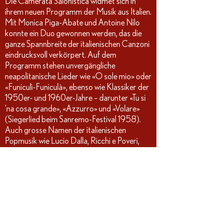
Die Camerata Salonistica widmet sich in
ihrem neuen Programm der Musik aus Italien.
Mit Monica Piga-Abate und Antoine Nilo
konnte ein Duo gewonnen werden, das die
ganze Spannbreite der italienischen Canzoni
eindrucksvoll verkörpert. Auf dem
Programm stehen unvergängliche
neapolitanische Lieder wie «O sole mio» oder
«Funiculì-Funiculà», ebenso wie Klassiker der
1950er- und 1960er-Jahre – darunter «Tu si
‘na cosa grande», «Azzurro» und «Volare»
(Siegerlied beim Sanremo-Festival 1958).
Auch grosse Namen der italienischen
Popmusik wie Lucio Dalla, Ricchi e Poveri,
Umberto Tozzi und Eros Ramazzotti sind
vertreten. Alle Arrangements stammen von
Michael Schläpfer, der die Werke eigens für
Orchester eingerichtet hat. Darüber hinaus
interpretiert das Orchester berühmte
Filmmusik aus vier Jahrzehnten der
italienischen Kinogeschichte, unter anderem