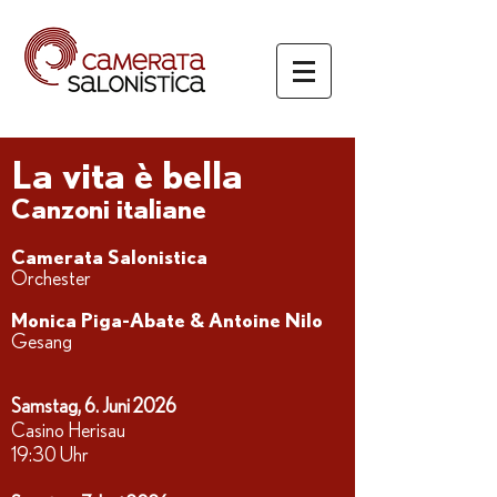
La vita è bella
Canzoni italiane
Camerata Salonistica
Orchester
Monica Piga-Abate & Antoine Nilo
Gesang
Samstag, 6. Juni 2026
Casino Herisau
19:30 Uhr